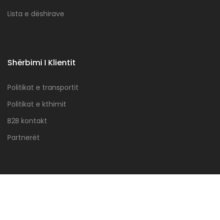
Lista e dëshirave
Shërbimi I Klientit
Politikat e transportit
Politikat e kthimit
B2B kontakt
Partnerët
Copyright
MagDesign
2026. All Rights Reserved