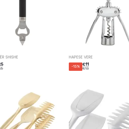
ËR SHISHE
HAPESE VERE
€
5
€
11
-15%
€
6
€
13