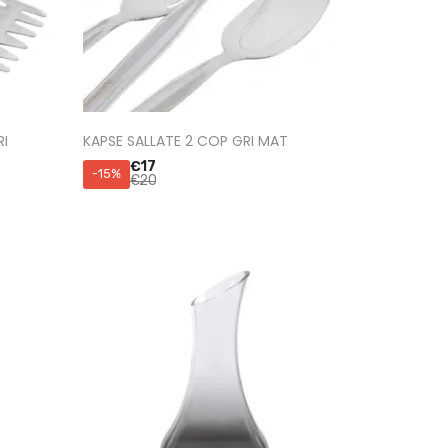
I
KAPSE SALLATE 2 COP GRI MAT
€
17
-15%
€
20