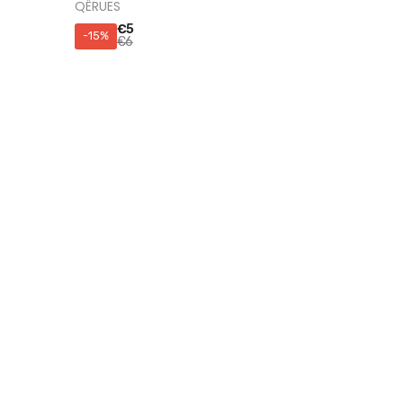
QËRUES
€
5
-15%
€
6
RENDE METALIKE
€
4
-15%
€
5