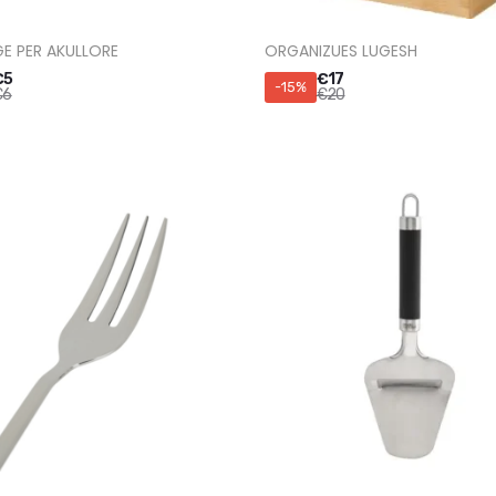
GE PER AKULLORE
ORGANIZUES LUGESH
€
5
€
17
-15%
€
6
€
20