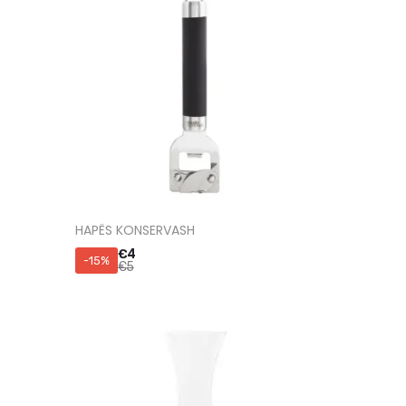
HAPËS KONSERVASH
€
4
-15%
€
5