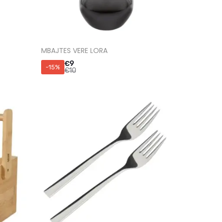
MBAJTES VERE LORA
€
9
-15%
€
10