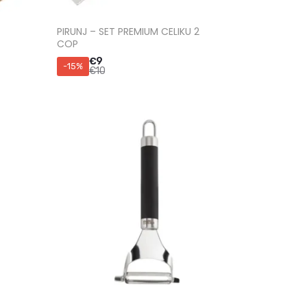
PIRUNJ – SET PREMIUM CELIKU 2
COP
€
9
-15%
€
10