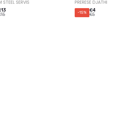
 STEEL SERVIS
PRERESE DJATHI
€
13
€
4
-15%
€
15
€
5
 PERIMESH
QRUES PERIMESH INOX
€
4
€
4
-15%
€
5
€
5