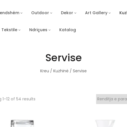
Brendshëm
Outdoor
Dekor
Art Gallery
Kuz
Tekstile
Ndriçues
Katalog
Servise
Kreu
/
Kuzhinë
/ Servise
 1–12 of 54 results