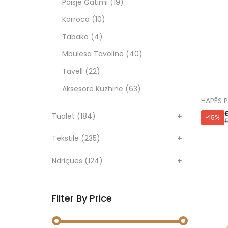
Paisje Gatimi
(19)
Karroca
(10)
Tabaka
(4)
Mbulesa Tavoline
(40)
Tavëll
(22)
Aksesorë Kuzhine
(63)
HAPËS P
Tualet
(184)
-15%
Tekstile
(235)
Ndriçues
(124)
Filter By Price