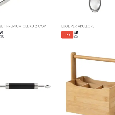
SET PREMIUM CELIKU 2 COP
LUGE PER AKULLORE
€
9
€
5
-15%
€
10
€
6