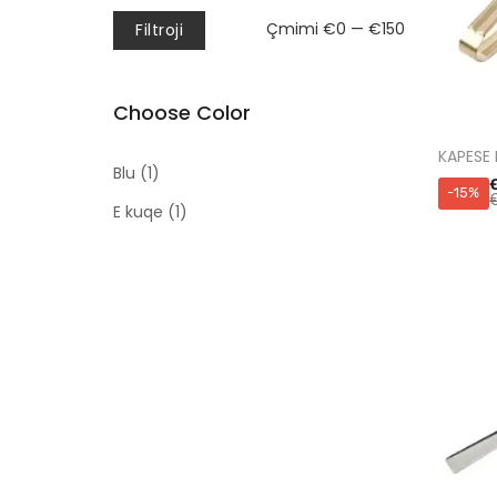
Çmimi
Çmimi
Çmimi
€0
—
€150
Filtroji
më
më
i
i
Choose Color
ulët
lartë
KAPESE
Blu
(1)
-15%
E kuqe
(1)