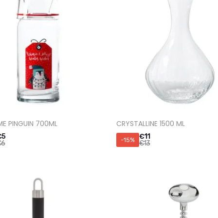
ME PINGUIN 700ML
CRYSTALLINE 1500 ML
€
5
€
11
-15%
€
6
€
13