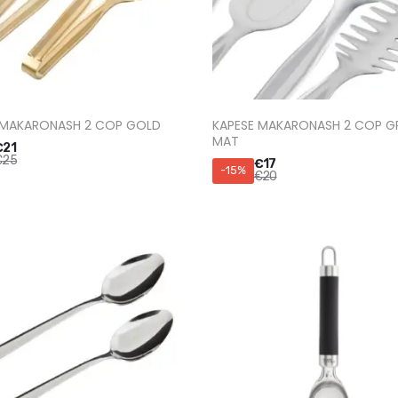
 MAKARONASH 2 COP GOLD
KAPESE MAKARONASH 2 COP GR
MAT
€
21
€
25
€
17
-15%
€
20