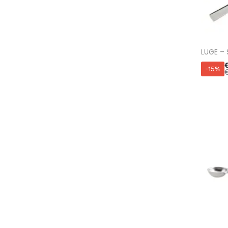
LUGE – 
-15%