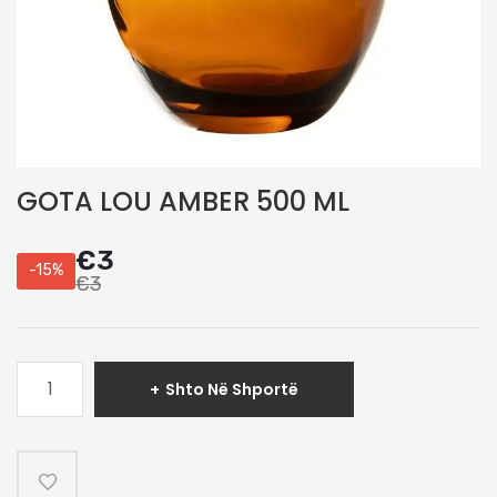
GOTA LOU AMBER 500 ML
€
3
-15%
€
3
Sasi
Shto Në Shportë
GOTA
LOU
AMBER
500