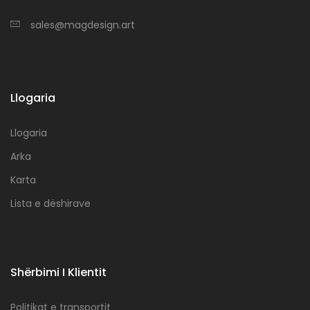
sales@magdesign.art
Llogaria
Llogaria
Arka
Karta
Lista e dëshirave
Shërbimi I Klientit
Politikat e transportit