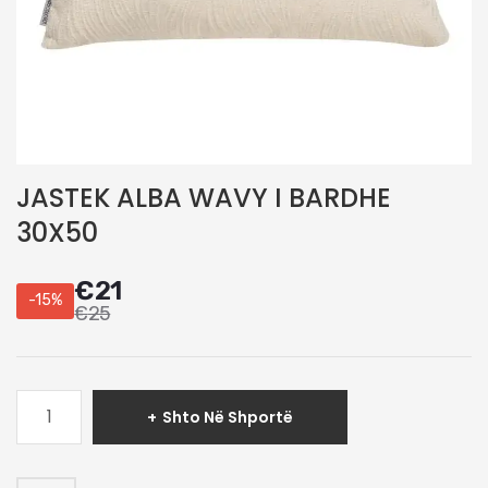
JASTEK ALBA WAVY I BARDHE
30X50
€
21
-15%
€
25
Sasi
Shto Në Shportë
JASTEK
ALBA
WAVY