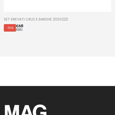
SET KREVATI CRUZ E BARDHE 200X220
€
68
-15%
€
80