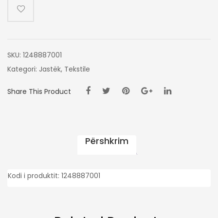
I
BARDHE
30X50
SKU:
1248887001
Kategori:
Jastëk
,
Tekstile
Share This Product
Përshkrim
Kodi i produktit: 1248887001