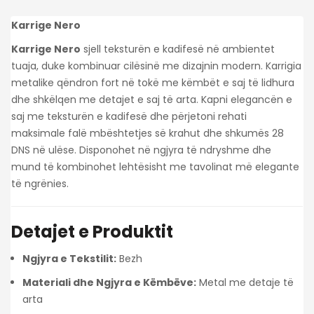
Karrige Nero
Karrige Nero
sjell teksturën e kadifesë në ambientet
tuaja, duke kombinuar cilësinë me dizajnin modern. Karrigia
metalike qëndron fort në tokë me këmbët e saj të lidhura
dhe shkëlqen me detajet e saj të arta. Kapni elegancën e
saj me teksturën e kadifesë dhe përjetoni rehati
maksimale falë mbështetjes së krahut dhe shkumës 28
DNS në ulëse. Disponohet në ngjyra të ndryshme dhe
mund të kombinohet lehtësisht me tavolinat më elegante
të ngrënies.
Detajet e Produktit
Ngjyra e Tekstilit:
Bezh
Materiali dhe Ngjyra e Këmbëve:
Metal me detaje të
arta