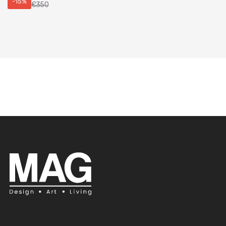
-15%
€
350