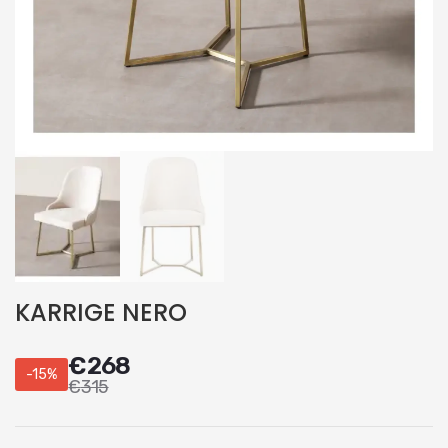
KARRIGE NERO
€
268
-15%
€
315