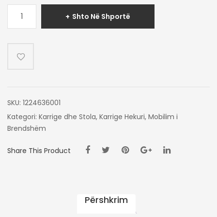
Sasi
Shto Në Shportë
KARRIGE
NERO
SKU:
1224636001
Kategori:
Karrige dhe Stola
,
Karrige Hekuri
,
Mobilim i
Brendshëm
Share This Product
Përshkrim