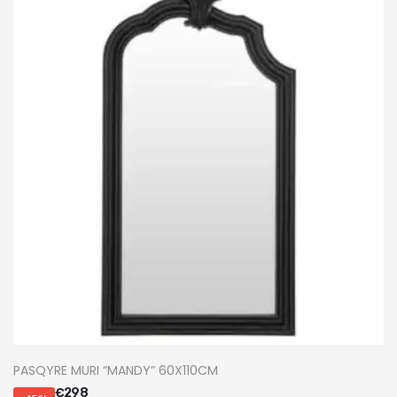
PASQYRE MURI “MANDY” 60X110CM
€
298