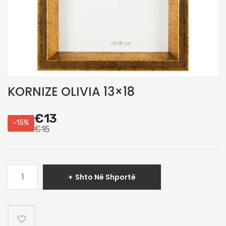
KORNIZE OLIVIA 13×18
€
13
-15%
€
15
Sasi
Shto Në Shportë
KORNIZE
OLIVIA
13x18