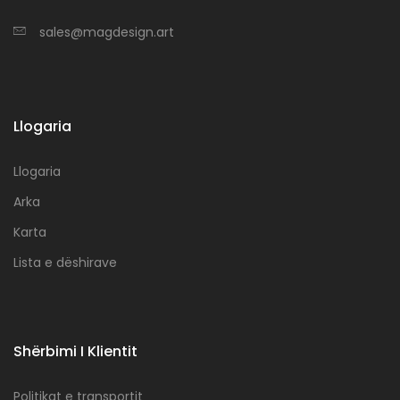
sales@magdesign.art
Llogaria
Llogaria
Arka
Karta
Lista e dëshirave
Shërbimi I Klientit
Politikat e transportit