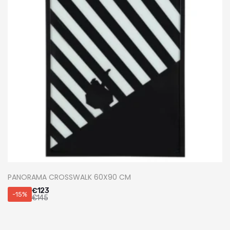
PANORAMA CROSSWALK 60X90 CM
€
123
-15%
€
145