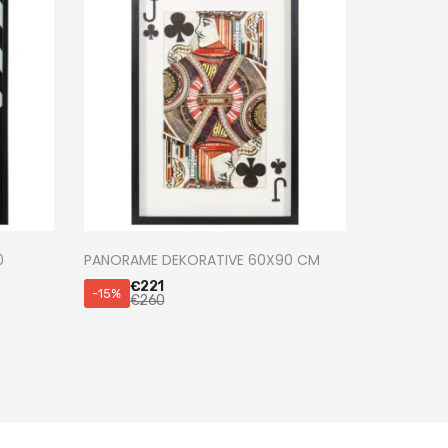
0
PANORAME DEKORATIVE 60X90 CM
€
221
-15%
€
260