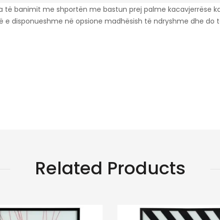
 të banimit me shportën me bastun prej palme kacavjerrëse kat
ë e disponueshme në opsione madhësish të ndryshme dhe do të
Related Products