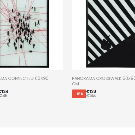
MA CONNECTED 60X90
PANORAMA CROSSWALK 60X9
CM
€
123
€
123
-15%
€
145
€
145