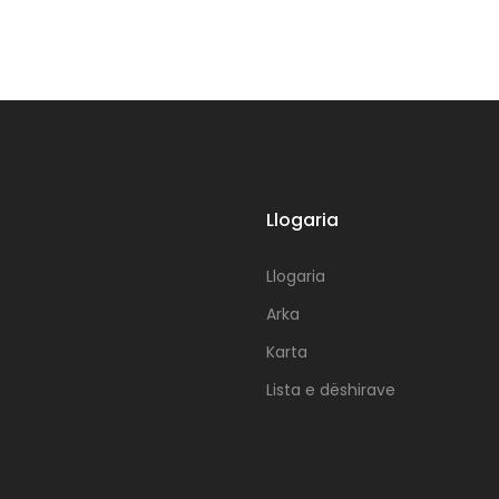
Llogaria
Llogaria
Arka
Karta
Lista e dëshirave