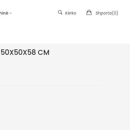
hinë
Kërko
Shporta(
0
)
Kopshtet e Materies së Padukshme
 50X50X58 CM