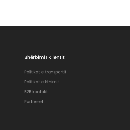
Shërbimi I Klientit
Politikat e transportit
Politikat e kthimit
B2B kontakt
Partnerët