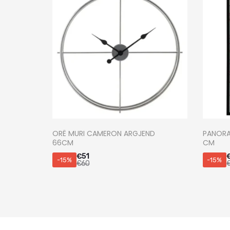
ORË MURI CAMERON ARGJEND
PANORA
66CM
CM
€
51
-15%
-15%
€
60