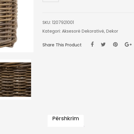
50X50X58
CM
SKU:
1207921001
Kategori:
Aksesorë Dekorativë
,
Dekor
Share This Product
Përshkrim