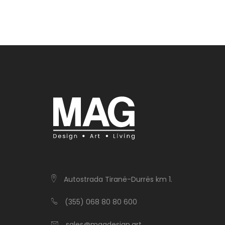
Autostrada Tiranë-Durrës km 1.
(355) 068 80 80 600
sales@magdesign.art