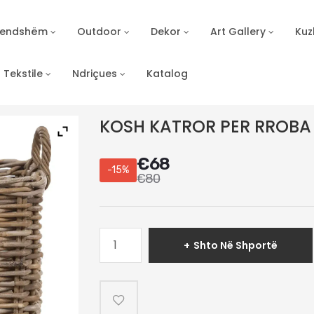
Brendshëm
Outdoor
Dekor
Art Gallery
Kuz
Tekstile
Ndriçues
Katalog
KOSH KATROR PER RROBA
€
68
-15%
€
80
Sasi
Shto Në Shportë
KOSH
KATROR
PER
RROBA