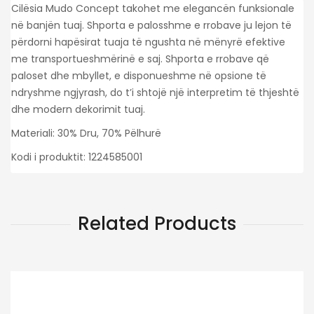
Cilësia Mudo Concept takohet me elegancën funksionale
në banjën tuaj. Shporta e palosshme e rrobave ju lejon të
përdorni hapësirat tuaja të ngushta në mënyrë efektive
me transportueshmërinë e saj. Shporta e rrobave që
paloset dhe mbyllet, e disponueshme në opsione të
ndryshme ngjyrash, do t’i shtojë një interpretim të thjeshtë
dhe modern dekorimit tuaj.
Materiali: 30% Dru, 70% Pëlhurë
Kodi i produktit: 1224585001
Related Products