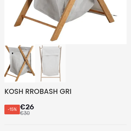
KOSH RROBASH GRI
€
26
-15%
€
30