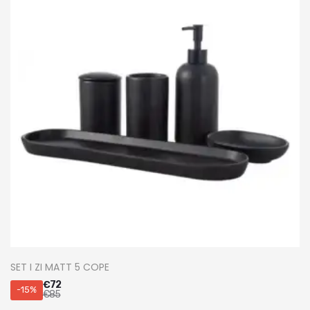
SET I ZI MATT 5 COPE
€
72
-15%
€
85