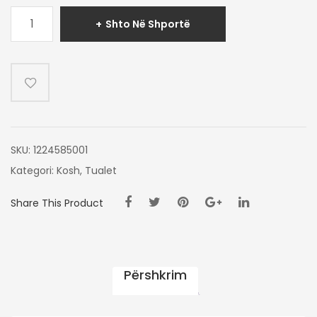
Sasi
Shto Në Shportë
KOSH
RROBASH
GRI
SKU:
1224585001
Kategori:
Kosh
,
Tualet
Share This Product
Përshkrim