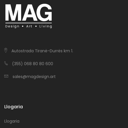
Autostrada Tiranë-Durrës km 1.
(355) 068 80 80 600
sales@magdesign.art
Llogaria
Llogaria