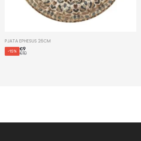
PJATA EPHESUS 26CM
€
9
-15%
€
10