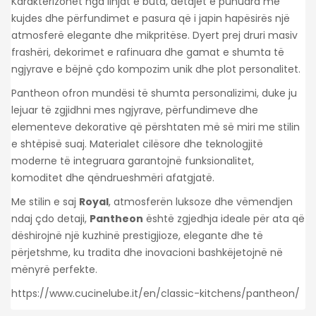
Karakterizohet nga linjat e buta, detajet e punuara me
kujdes dhe përfundimet e pasura që i japin hapësirës një
atmosferë elegante dhe mikpritëse. Dyert prej druri masiv
frashëri, dekorimet e rafinuara dhe gamat e shumta të
ngjyrave e bëjnë çdo kompozim unik dhe plot personalitet.
Pantheon ofron mundësi të shumta personalizimi, duke ju
lejuar të zgjidhni mes ngjyrave, përfundimeve dhe
elementeve dekorative që përshtaten më së miri me stilin
e shtëpisë suaj. Materialet cilësore dhe teknologjitë
moderne të integruara garantojnë funksionalitet,
komoditet dhe qëndrueshmëri afatgjatë.
Me stilin e saj
Royal
, atmosferën luksoze dhe vëmendjen
ndaj çdo detaji,
Pantheon
është zgjedhja ideale për ata që
dëshirojnë një kuzhinë prestigjioze, elegante dhe të
përjetshme, ku tradita dhe inovacioni bashkëjetojnë në
mënyrë perfekte.
https://www.cucinelube.it/en/classic-kitchens/pantheon/