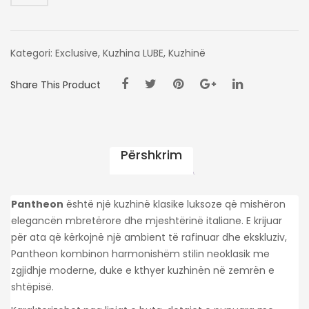
Kategori:
Exclusive
,
Kuzhina LUBE
,
Kuzhinë
Share This Product
Përshkrim
Pantheon
është një kuzhinë klasike luksoze që mishëron
elegancën mbretërore dhe mjeshtërinë italiane. E krijuar
për ata që kërkojnë një ambient të rafinuar dhe ekskluziv,
Pantheon kombinon harmonishëm stilin neoklasik me
zgjidhje moderne, duke e kthyer kuzhinën në zemrën e
shtëpisë.