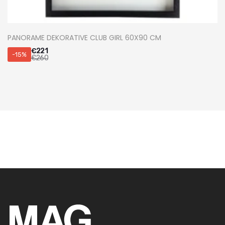
PANORAME DEKORATIVE CLUB GIRL 60X90 CM
€
221
-15%
€
260