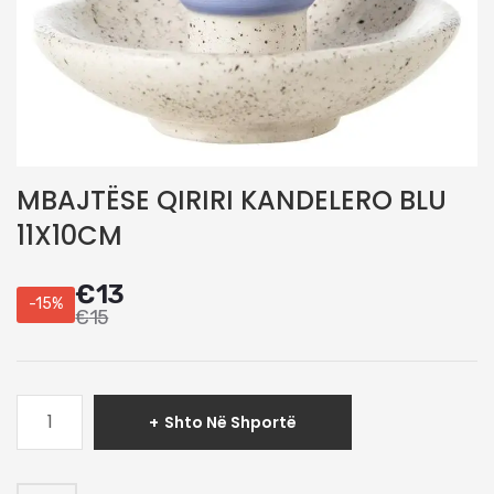
MBAJTËSE QIRIRI KANDELERO BLU
11X10CM
€
13
-15%
€
15
Sasi
Shto Në Shportë
MBAJTËSE
QIRIRI
KANDELERO