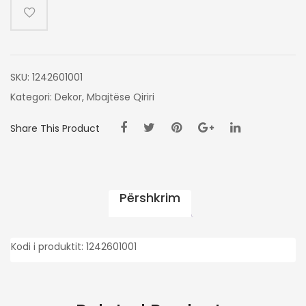
BLU
11X10CM
SKU:
1242601001
Kategori:
Dekor
,
Mbajtëse Qiriri
Share This Product
Përshkrim
Kodi i produktit: 1242601001