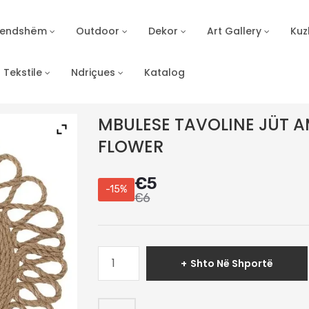
Brendshëm
Outdoor
Dekor
Art Gallery
Kuz
Tekstile
Ndriçues
Katalog
MBULESE TAVOLINE JÜT A
FLOWER
€
5
-15%
€
6
Sasi
Shto Në Shportë
MBULESE
TAVOLINE
JÜT