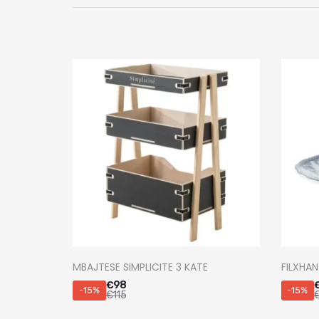
MBAJTESE SIMPLICITE 3 KATE
FILXHAN
€
98
-15%
-15%
€
115