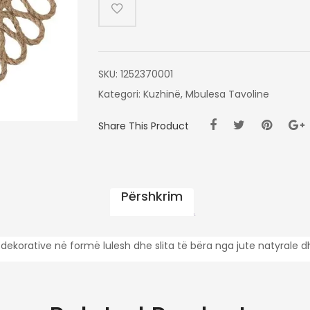
AMERIKAN
SERVIS
37CM-
FLOWER
SKU:
1252370001
Kategori:
Kuzhinë
,
Mbulesa Tavoline
Share This Product
Përshkrim
dekorative në formë lulesh dhe slita të bëra nga jute natyrale 