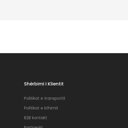
Shërbimi I Klientit
Politikat e transportit
Politikat e kthimit
B2B kontakt
Partnerët