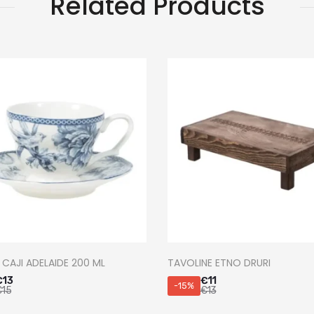
Related Products
 CAJI ADELAIDE 200 ML
TAVOLINE ETNO DRURI
€
13
€
11
-15%
€
15
€
13