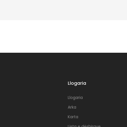
Llogaria
Llogaria
Arka
Karta
Lista e dëshirave