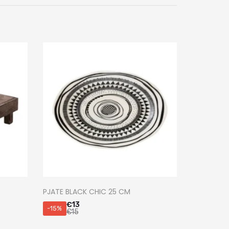
PJATE BLACK CHIC 25 CM
€
13
-15%
€
15