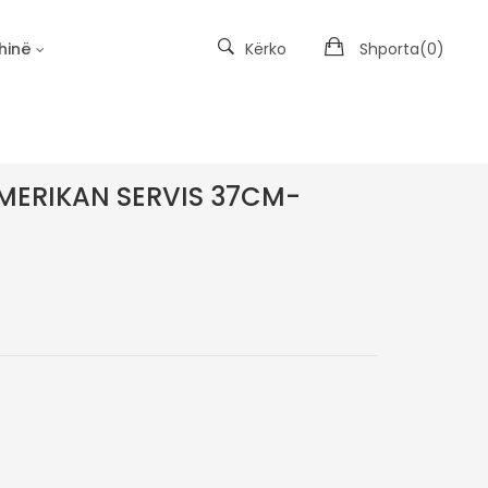
hinë
Kërko
Shporta(
0
)
Kopshtet e Materies së Padukshme
MERIKAN SERVIS 37CM-