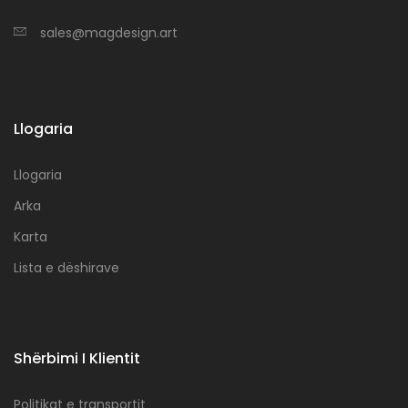
sales@magdesign.art
Llogaria
Llogaria
Arka
Karta
Lista e dëshirave
Shërbimi I Klientit
Politikat e transportit