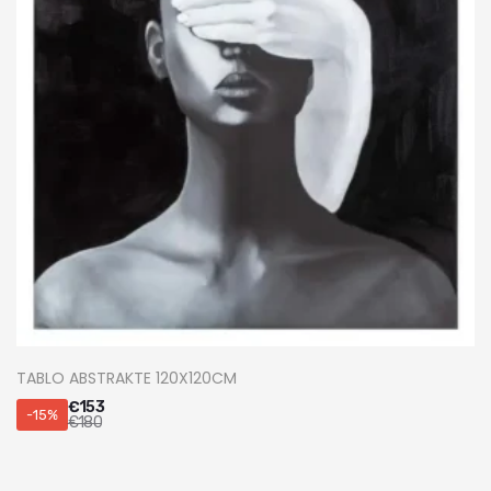
TABLO ABSTRAKTE 120X120CM
€
153
-15%
€
180