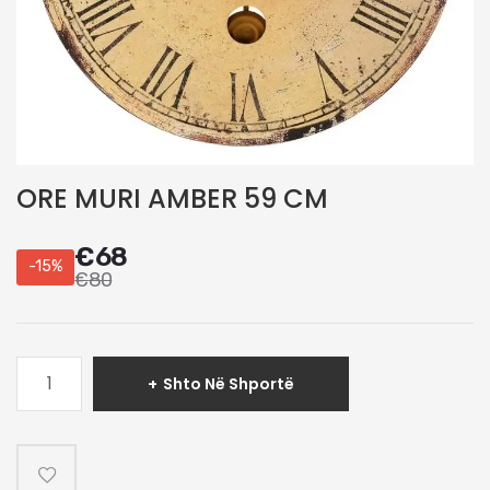
ORE MURI AMBER 59 CM
€
68
-15%
€
80
Sasi
Shto Në Shportë
ORE
MURI
AMBER
59