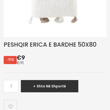
PESHQIR ERICA E BARDHE 50X80
€
9
-15%
€
11
Sasi
Shto Në Shportë
PESHQIR
ERICA
E
BARDHE