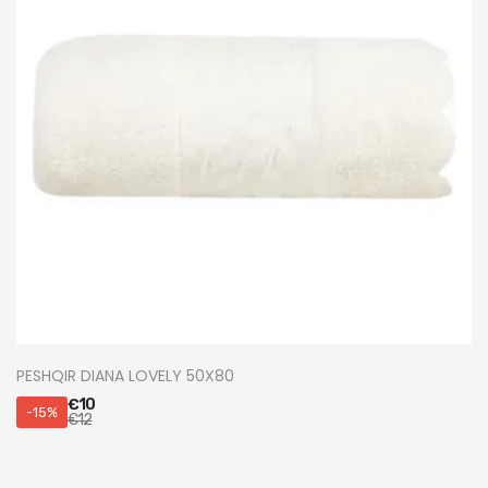
PESHQIR DIANA LOVELY 50X80
€
10
-15%
€
12