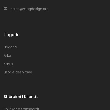
sales@magdesign.art
Llogaria
Llogaria
Arka
Karta
Lista e dëshirave
Shërbimi I Klientit
Politikat e transportit