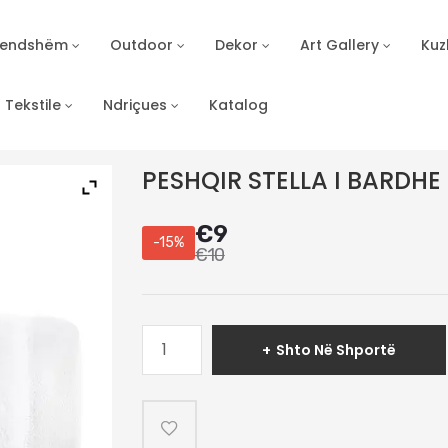
Brendshëm
Outdoor
Dekor
Art Gallery
Kuz
Tekstile
Ndriçues
Katalog
PESHQIR STELLA I BARDHE
€
9
-15%
€
10
Sasi
Shto Në Shportë
PESHQIR
STELLA
I
BARDHE