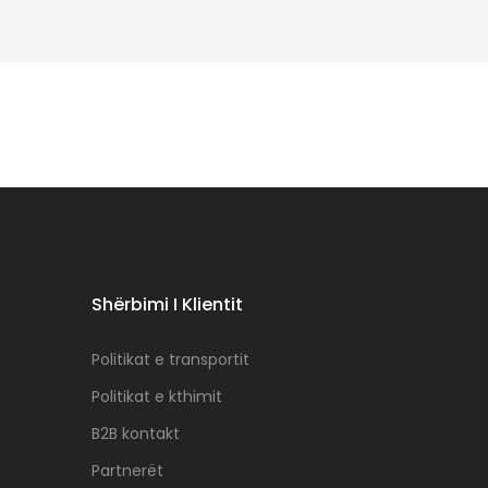
Shërbimi I Klientit
Politikat e transportit
Politikat e kthimit
B2B kontakt
Partnerët