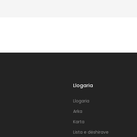
Llogaria
Llogaria
Arka
Karta
Lista e dëshirave