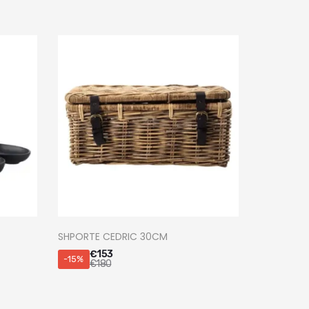
SHPORTE CEDRIC 30CM
€
153
-15%
€
180