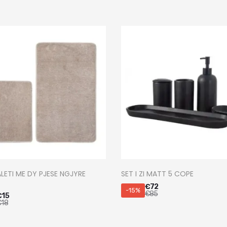
LETI ME DY PJESE NGJYRE
SET I ZI MATT 5 COPE
€
72
-15%
€
85
€
15
€
18