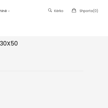
hinë
Kërko
Shporta(
0
)
Kopshtet e Materies së Padukshme
 30X50