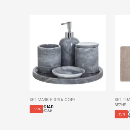
SET MARBLE GRI 5 COPE
SET TUA
BEZHE
€
140
-15%
€
165
-15%