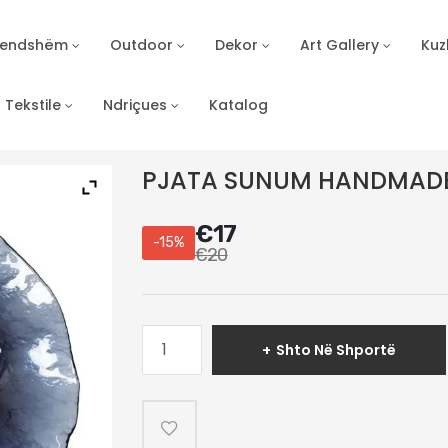
Brendshëm
Outdoor
Dekor
Art Gallery
Kuz
Tekstile
Ndriçues
Katalog
PJATA SUNUM HANDMAD
€
17
-15%
€
20
Sasi
Shto Në Shportë
PJATA
SUNUM
HANDMADE
38CM-