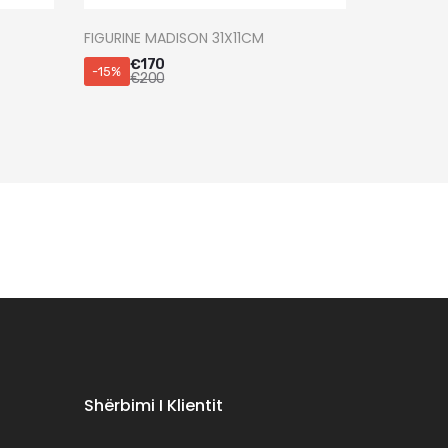
FIGURINE MADISON 31X11CM
€
170
-15%
€
200
Shërbimi I Klientit