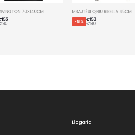
RIVINGTON 70X140CM
MBAJTËSI QIRIU RIBELLA 45CM
€
153
€
153
-15%
€
180
€
180
Llogaria