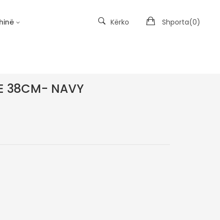
hinë
Kërko
Shporta(
0
)
Kopshtet e Materies së Padukshme
E 38CM- NAVY