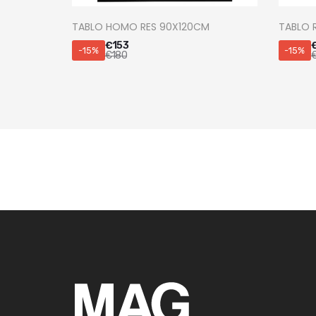
TABLO HOMO RES 90X120CM
TABLO 
€
153
-15%
-15%
€
180