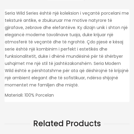
Seria Wild Series është një koleksion i veçantë porcelani me
teksturë antike, e zbukuruar me motive natyrore të
gjirafave, zebrave dhe elefantëve. Ky dizajn unik i shton një
elegancë moderne tavolinave tuaja, duke krijuar një
atmosferë të veçantë dhe të ngrohtë. Çdo pjesë e kësaj
serie është një kombinim i perfekt i estetikës dhe
funksionalitetit, duke i dhënë mundësinë për të shërbyer
ushqimet me një stil të jashtëzakonshëm. Seria Modern
Wild është e përshtatshme për ata që dëshirojnë të krijojnë
një ambient elegant dhe të sofistikuar, ndërsa shijojnë
momentet me familjen dhe miqtë.
Materiali: 100% Porcelan
Related Products