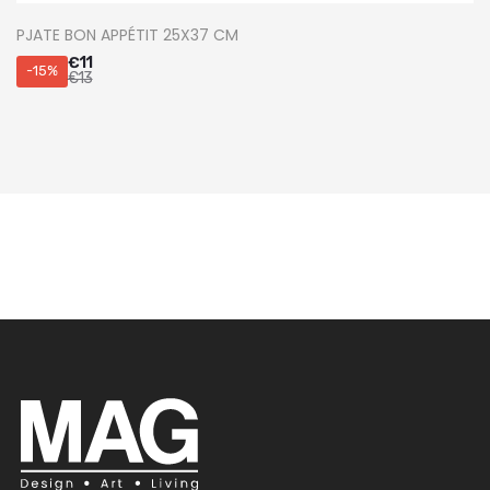
PJATE BON APPÉTIT 25X37 CM
€
11
-15%
€
13