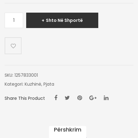
Sasi
Shto Në Shportë
PJATA
WILD
SERIES
SET
17
CM
6
COP
SKU:
1257833001
Kategori:
Kuzhinë
,
Pjata
Share This Product
Përshkrim