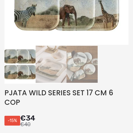
PJATA WILD SERIES SET 17 CM 6
COP
€
34
-15%
€
40