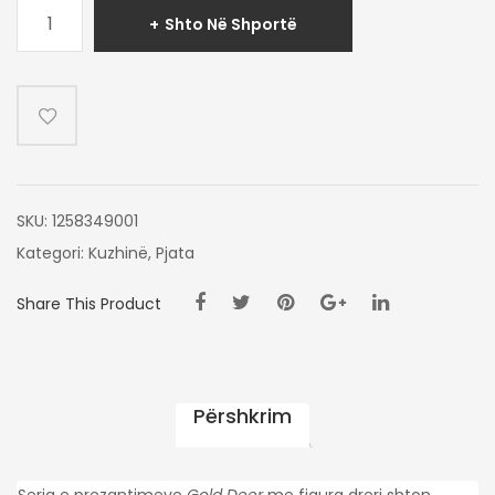
Sasi
Shto Në Shportë
PJATE
GOLD
DEER
21CM
SKU:
1258349001
Kategori:
Kuzhinë
,
Pjata
Share This Product
Përshkrim
Seria e prezantimeve
Gold Deer
me figura dreri shton