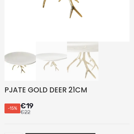
PJATE GOLD DEER 21CM
€
19
-15%
€
22