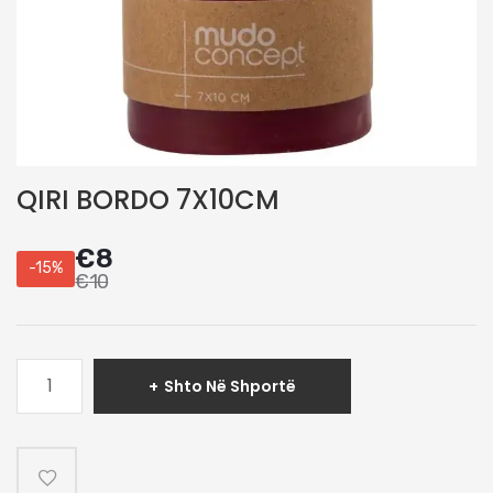
QIRI BORDO 7X10CM
€
8
-15%
€
10
Sasi
Shto Në Shportë
QIRI
BORDO
7X10CM