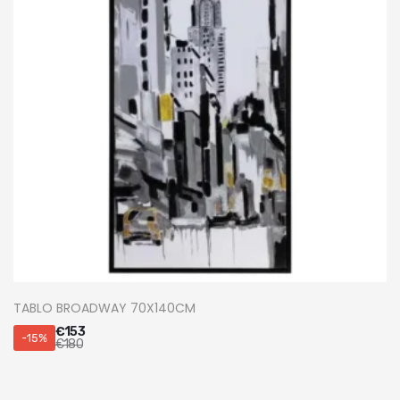
TABLO BROADWAY 70X140CM
€
153
-15%
€
180