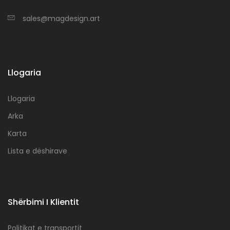
sales@magdesign.art
Llogaria
Llogaria
Arka
Karta
Lista e dëshirave
Shërbimi I Klientit
Politikat e transportit