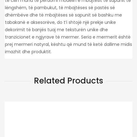
të cilin mund të përdorni modelin e mbajtësit të sapunit të
lëngshëm, të pambukut, të mbajtëses së pastës së
dhëmbëve dhe të mbajtëses së sapunit së bashku me
tabakanë e aksesorëve, do t’i shtojë një prekje unike
dekorimit të banjës tuaj me teksturën unike dhe
tranzicionet e ngjyrave të mermer. Seria e mermerit është
prej mermeri natyral, kështu që mund të ketë dallime midis
imazhit dhe produktit.
Related Products