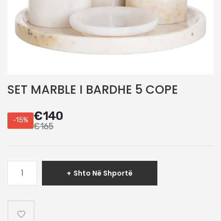
SET MARBLE I BARDHE 5 COPE
€
140
-15%
€
165
Sasi
Shto Në Shportë
SET
MARBLE
I
BARDHE