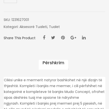
5
COPE
SKU:
1231627001
Kategori:
Aksesorë Tualeti
,
Tualet
Share This Product
Përshkrim
Cilësi unike e mermerit natyror bashkohet në një dizajn të
thjeshtë. Kompleti i banjës me mermer, i cili përfshihet në
kategorinë e kompleteve të banjës Mudo Concept, ofrohet
sipas dëshirës tuaj me opsione të ndryshme
ngjyrash. Kompleti i banjës prej mermeri prej 5 pjesësh, në