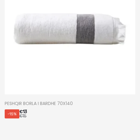
PESHQIR BORLA I BARDHE 70X140
€
13
-15%
€
15