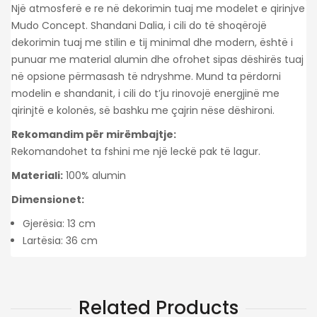
Një atmosferë e re në dekorimin tuaj me modelet e qirinjve
Mudo Concept. Shandani Dalia, i cili do të shoqërojë
dekorimin tuaj me stilin e tij minimal dhe modern, është i
punuar me material alumin dhe ofrohet sipas dëshirës tuaj
në opsione përmasash të ndryshme. Mund ta përdorni
modelin e shandanit, i cili do t’ju rinovojë energjinë me
qirinjtë e kolonës, së bashku me çajrin nëse dëshironi.
Rekomandim për mirëmbajtje:
Rekomandohet ta fshini me një leckë pak të lagur.
Materiali:
100% alumin
Dimensionet:
Gjerësia: 13 cm
Lartësia: 36 cm
Related Products