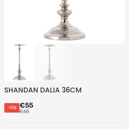
SHANDAN DALIA 36CM
€
55
-15%
€
65