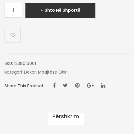
Sasi
Shto Në Shportë
SHANDAN
DALIA
36CM
SKU:
1238016001
Kategori:
Dekor
,
Mbajtëse Qiriri
Share This Product
Përshkrim