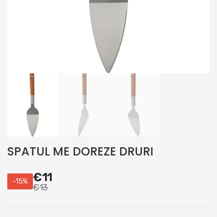
SPATUL ME DOREZE DRURI
€
11
-15%
€
13