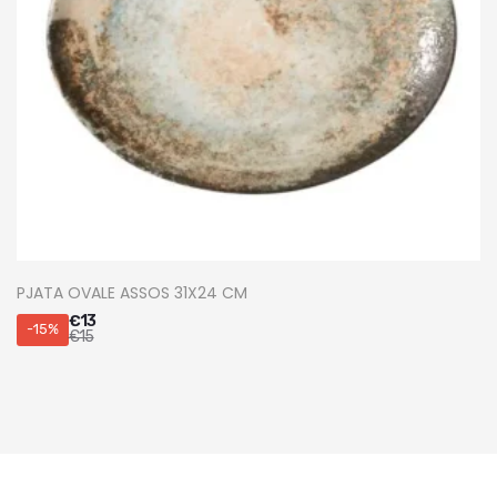
PJATA OVALE ASSOS 31X24 CM
€
13
-15%
€
15