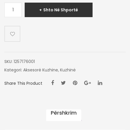
Sasi
Shto Në Shportë
SPATUL
ME
DOREZE
DRURI
SKU:
1257176001
Kategori:
Aksesorë Kuzhine
,
Kuzhinë
Share This Product
Përshkrim