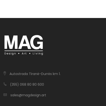
Autostrada Tiranë-Durrës km 1.
(355) 068 80 80 600
sales@magdesign.art