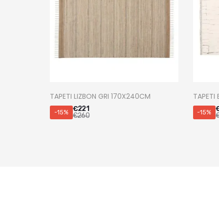
TAPETI LIZBON GRI 170X240CM
TAPETI 
€
221
-15%
-15%
€
260