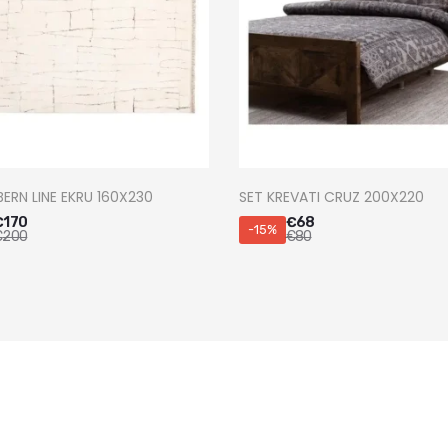
BERN LINE EKRU 160X230
SET KREVATI CRUZ 200X220
€
170
€
68
-15%
€
200
€
80