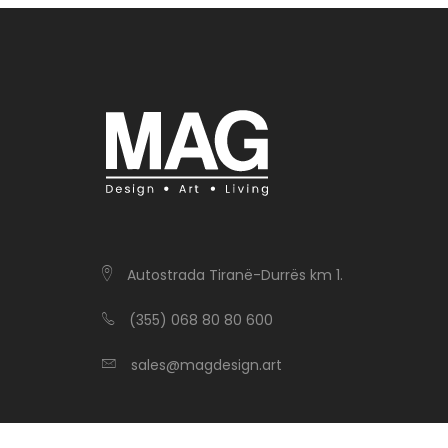
Autostrada Tiranë-Durrës km 1.
(355) 068 80 80 600
sales@magdesign.art