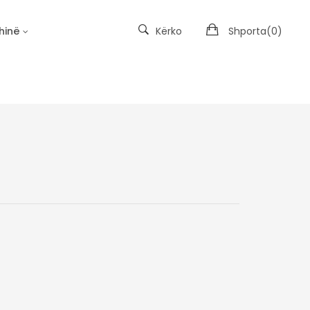
hinë
Kërko
Shporta(
0
)
Kopshtet e Materies së Padukshme