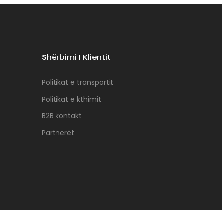
Shërbimi I Klientit
Politikat e transportit
Politikat e kthimit
B2B kontakt
Partnerët