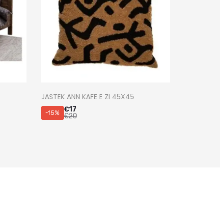
JASTEK ANN KAFE E ZI 45X45
€
17
-15%
€
20