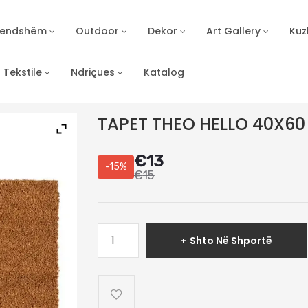
Brendshëm
Outdoor
Dekor
Art Gallery
Kuz
Tekstile
Ndriçues
Katalog
TAPET THEO HELLO 40X60
€
13
-15%
€
15
Sasi
Shto Në Shportë
TAPET
THEO
HELLO
40X60