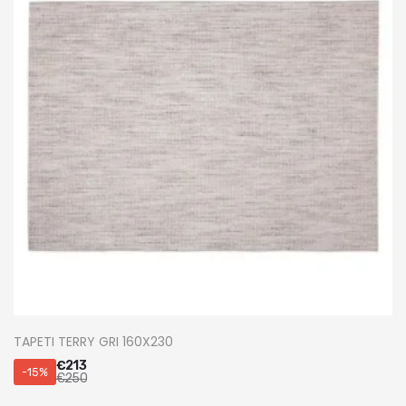
TAPETI TERRY GRI 160X230
€
213
-15%
€
250