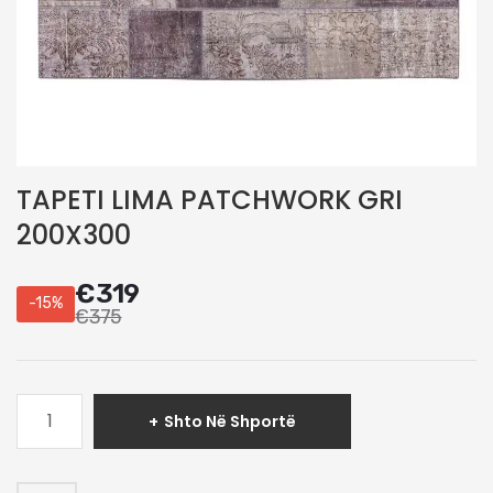
TAPETI LIMA PATCHWORK GRI
200X300
€
319
-15%
€
375
Sasi
Shto Në Shportë
TAPETI
LIMA
PATCHWORK