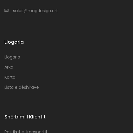
sales@magdesign.art
Llogaria
Llogaria
Arka
Karta
Lista e dëshirave
Shërbimi I Klientit
Politikat e transportit