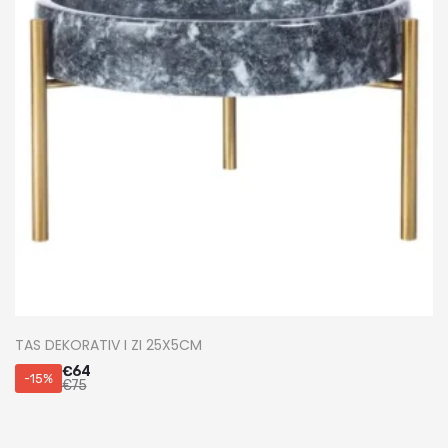
TAS DEKORATIV I ZI 25X5CM
€
64
-15%
€
75