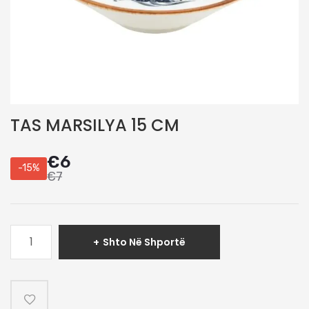
TAS MARSILYA 15 CM
€
6
-15%
€
7
Sasi
Shto Në Shportë
TAS
MARSILYA
15
CM