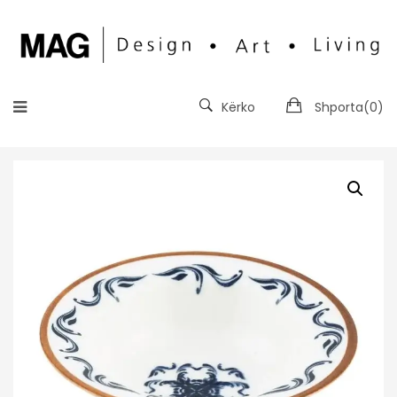
Kërko
Shporta(
0
)