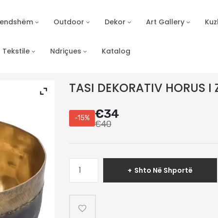
Brendshëm
Outdoor
Dekor
Art Gallery
Kuz
Tekstile
Ndriçues
Katalog
TASI DEKORATIV HORUS I 
€
34
-15%
€
40
Sasi
Shto Në Shportë
TASI
DEKORATIV
HORUS
I