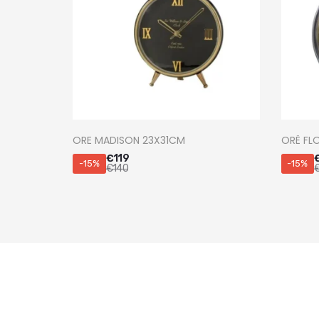
ORE MADISON 23X31CM
ORË FL
€
119
-15%
-15%
€
140