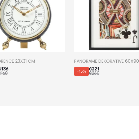
ORENCE 23X31 CM
PANORAME DEKORATIVE 60X9
€
136
€
221
-15%
€
160
€
260