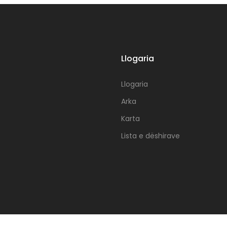
Llogaria
Llogaria
Arka
Karta
Lista e dëshirave