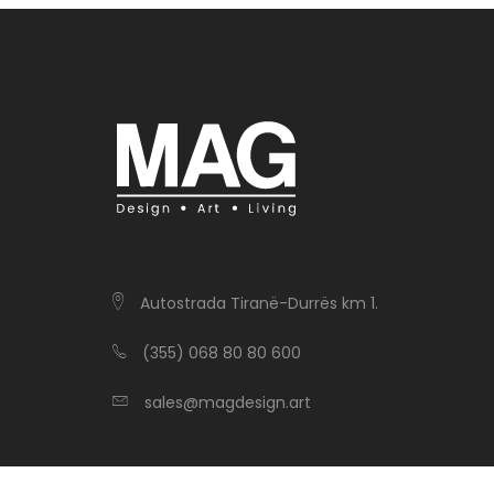
Autostrada Tiranë-Durrës km 1.
(355) 068 80 80 600
sales@magdesign.art