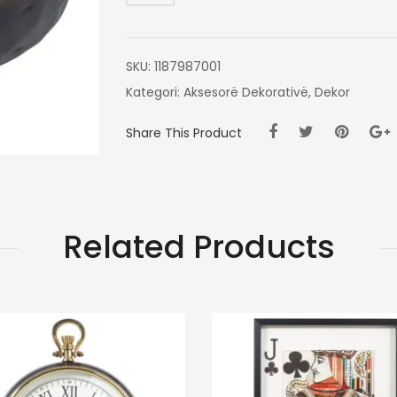
ZI
26
CM
SKU:
1187987001
Kategori:
Aksesorë Dekorativë
,
Dekor
Share This Product
Related Products