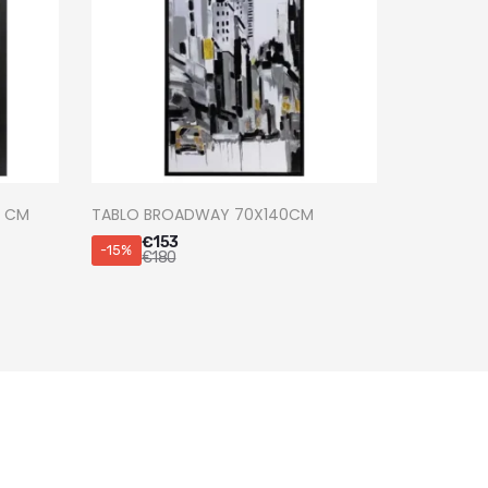
0 CM
TABLO BROADWAY 70X140CM
€
153
-15%
€
180