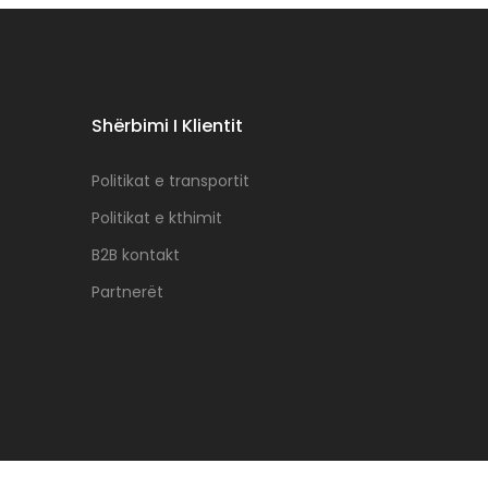
Shërbimi I Klientit
Politikat e transportit
Politikat e kthimit
B2B kontakt
Partnerët