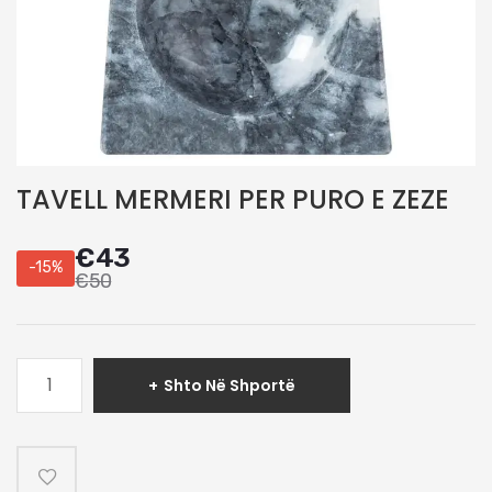
TAVELL MERMERI PER PURO E ZEZE
€
43
-15%
€
50
Sasi
Shto Në Shportë
TAVELL
MERMERI
PER
PURO