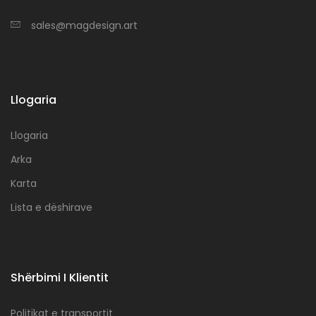
sales@magdesign.art
Llogaria
Llogaria
Arka
Karta
Lista e dëshirave
Shërbimi I Klientit
Politikat e transportit