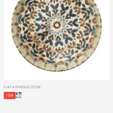
PJATA EPHESUS 22CM
€
11
-15%
€
13