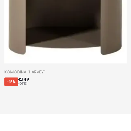
KOMODINA “HARVEY”
€
349
-15%
€
410