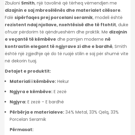
Zbuloni
Smith
, një tavolinë që tërheq vëmendjen me
dizajnin e saj mbresëlënës dhe materialet cilësore
.
Falë
sipërfaqes prej porcelani seramik
, modeli është
rezistent ndaj njollave, nxehtësisë dhe të ftohtit
, duke
ofruar përdorim të qëndrueshëm dhe praktik. Me
dizajnin
e veçantë të këmbëve
dhe pamjen moderne
në
kontrastin elegant të ngjyrave zi dhe e bardhë
, Smith
është një zgjedhje që do të ruajë stilin e saj për shumë vite
në dekorin tuaj.
Detajet e produktit:
Materiali i këmbëve:
Hekur
Ngjyra e këmbëve:
E zezë
Ngjyra:
E zezë – E bardhë
Përbërja e materialeve:
34% Metal, 33% Qelq, 33%
Porcelan Seramik
Përmasat: