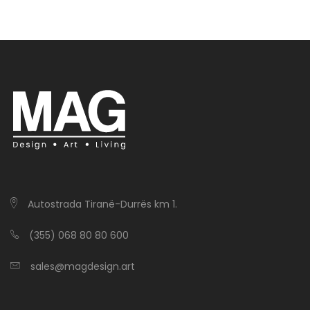
Autostrada Tiranë-Durrës km 1.
(355) 068 80 80 600
sales@magdesign.art