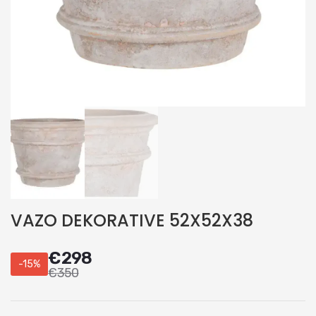
VAZO DEKORATIVE 52X52X38
€
298
-15%
€
350