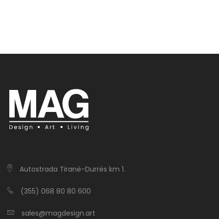
Autostrada Tiranë-Durrës km 1.
(355) 068 80 80 600
sales@magdesign.art