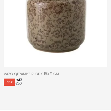
VAZO QERAMIKE RUDDY 18X21 CM
€
43
-15%
€
50