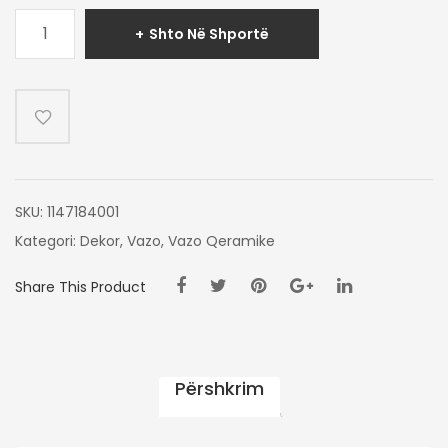
Sasi
Shto Në Shportë
VAZO
DEKORATIVE
52X52X38
SKU:
1147184001
Kategori:
Dekor
,
Vazo
,
Vazo Qeramike
Share This Product
Përshkrim