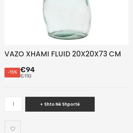
VAZO XHAMI FLUID 20X20X73 CM
€
94
-15%
€
110
Sasi
Shto Në Shportë
VAZO
XHAMI
FLUID
20X20X73