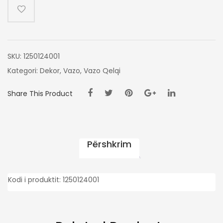
JESHILE
20X20X60
CM
SKU:
1250124001
Kategori:
Dekor
,
Vazo
,
Vazo Qelqi
Share This Product
Përshkrim
Kodi i produktit: 1250124001