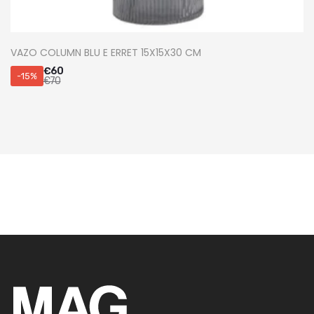
VAZO COLUMN BLU E ERRET 15X15X30 CM
€
60
-15%
€
70