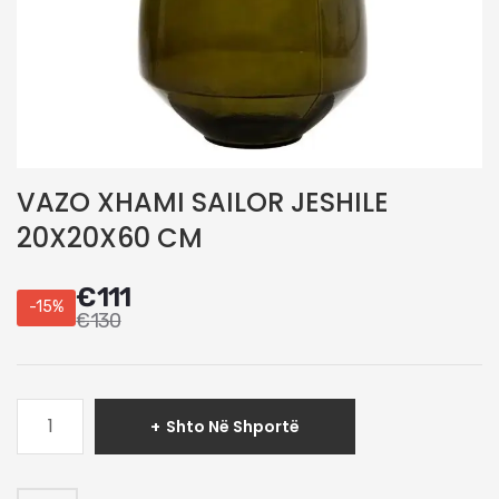
VAZO XHAMI SAILOR JESHILE
20X20X60 CM
€
111
-15%
€
130
Sasi
Shto Në Shportë
VAZO
XHAMI
SAILOR