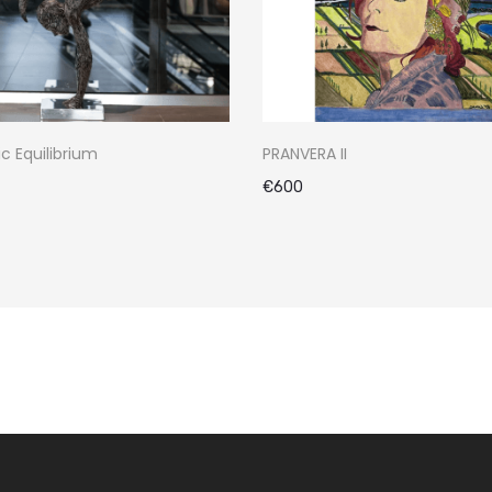
 Equilibrium
PRANVERA II
€
600