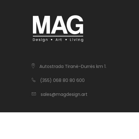
Autostrada Tiranë-Durrës km 1.
(355) 068 80 80 600
sales@magdesign.art