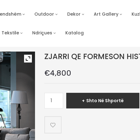
Brendshëm
Outdoor
Dekor
Art Gallery
Kuz
Tekstile
Ndriçues
Katalog
ZJARRI QE FORMESON HIS
€
4,800
Sasi
Shto Në Shportë
ZJARRI
QE
FORMESON
HISTORIN