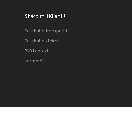
Shërbimi I Klientit
Politikat e transportit
Politikat e kthimit
B2B kontakt
Partnerët