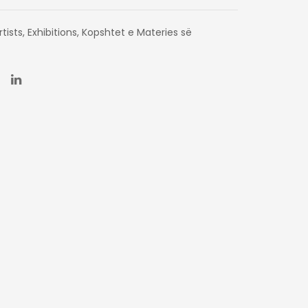
rtists
,
Exhibitions
,
Kopshtet e Materies së