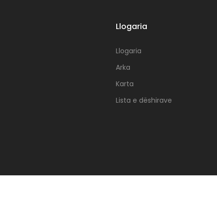
Llogaria
Llogaria
Arka
Karta
Lista e dëshirave