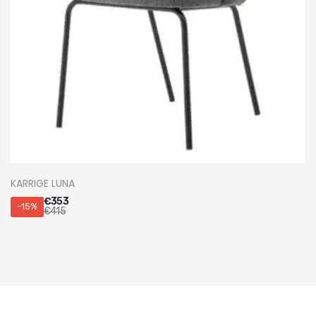
KARRIGE LUNA
€
353
-15%
€
415