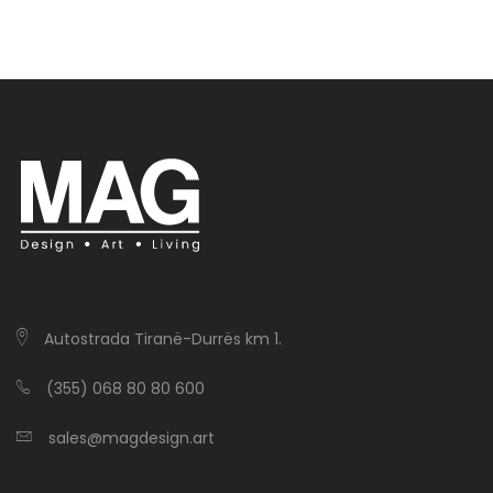
Autostrada Tiranë-Durrës km 1.
(355) 068 80 80 600
sales@magdesign.art