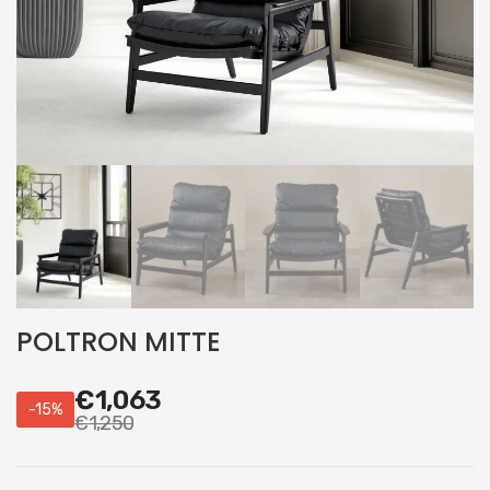
POLTRON MITTE
€
1,063
-15%
€
1,250