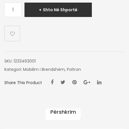
Sasi
Shto Në Shportë
POLTRON
MITTE
SKU:
1233463001
Kategori:
Mobilim i Brendshëm
,
Poltron
Share This Product
Përshkrim