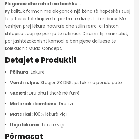
Elegancë dhe rehati së bashku…
Ky kolltuk formon me elegancë një kënd të hapësirës suaj
të jetesës falë linjave të pastra të dizajnit skandinav. Me
veshjen prej lëkure natyrale dhe stilin retro, ai i shton
shtëpisë suaj një pamje të rafinuar. Dizajni i tij minimalist,
por jashtëzakonisht komod, e bën pjesë dalluese të
koleksionit Mudo Concept.
Detajet e Produktit
Pëlhura:
Lëkurë
Vendi i uljes:
Sfugjer 28 DNS, jastëk me pendë pate
Skeleti:
Dru ahu i tharë në furrë
Materiali i këmbëve:
Dru i zi
Materiali:
100% lëkurë viçi
Lloji i lëkurës:
Lëkurë viçi
Përmasat