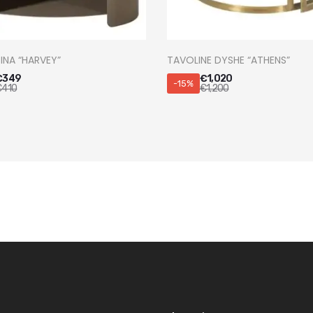
NA “HARVEY”
TAVOLINE DYSHE “ATHENS”
€
349
€
1,020
-15%
€
410
€
1,200