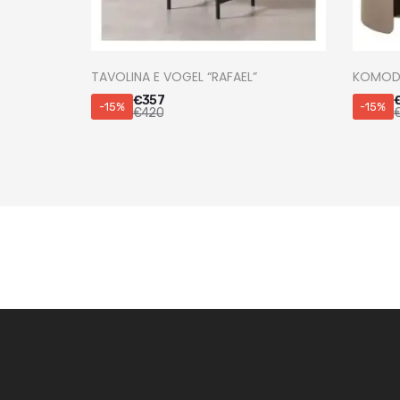
TAVOLINA E VOGEL “RAFAEL”
KOMODI
€
357
-15%
-15%
€
420