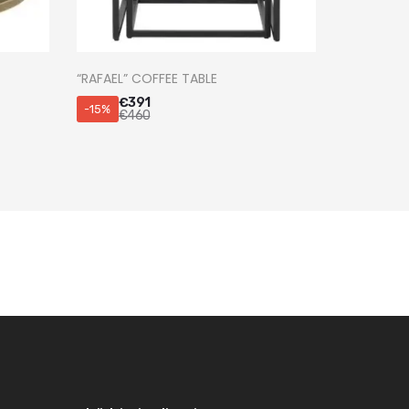
“RAFAEL” COFFEE TABLE
€
391
-15%
€
460