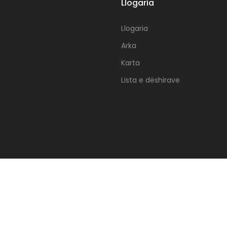
Llogaria
Llogaria
Arka
Karta
Lista e dëshirave