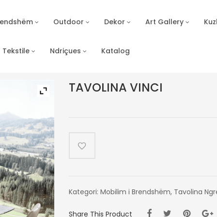
Brendshëm
Outdoor
Dekor
Art Gallery
Kuz
Tekstile
Ndriçues
Katalog
TAVOLINA VINCI
Kategori:
Mobilim i Brendshëm
,
Tavolina Ngr
Share This Product