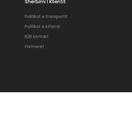
Shërbimi I Klientit
Politikat e transportit
Politikat e kthimit
B2B kontakt
Partnerët