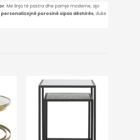
or
. Me linja të pastra dhe pamje moderne, ajo
ë
personalizojnë porosinë sipas dëshirës
, duke