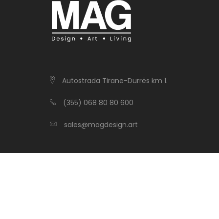
Autostrada Tiranë-Durrës km 1.
(355) 068 80 80 600
sales@magdesign.art
Copyright
MagDesign
2026. All Rights Reserved